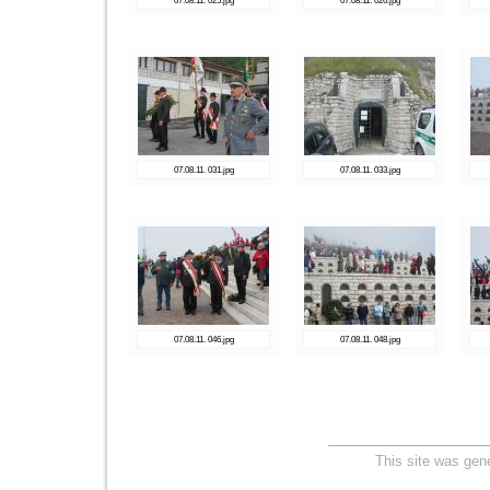
07.08.11. 025.jpg
07.08.11. 026.jpg
07.08.11. 031.jpg
07.08.11. 033.jpg
07.08.11. 046.jpg
07.08.11. 048.jpg
This site was gen