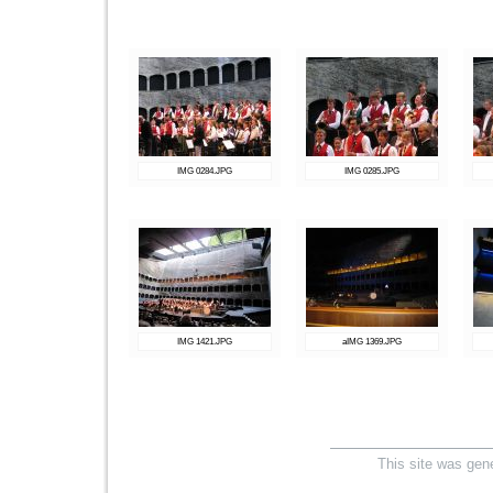
IMG 0284.JPG
IMG 0285.JPG
IMG 1421.JPG
aIMG 1369.JPG
This site was gen