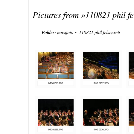
Pictures from »
110821 phil fe
Folder
:
musifoto
~
110821 phil felsenreit
IMG 0256.JPG
IMG 0257.JPG
IMG 0268.JPG
IMG 0270.JPG