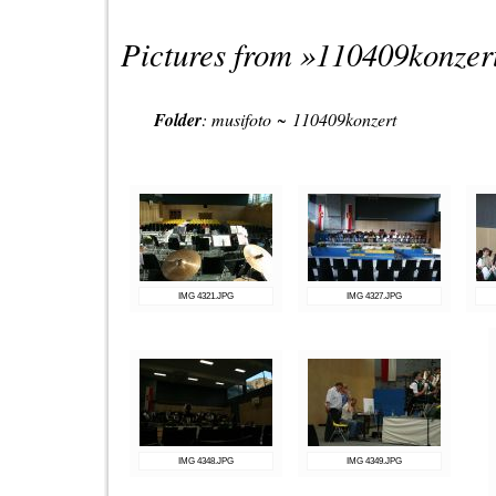
Pictures from »
110409konzer
Folder
:
musifoto
~
110409konzert
IMG 4321.JPG
IMG 4327.JPG
IMG 4348.JPG
IMG 4349.JPG