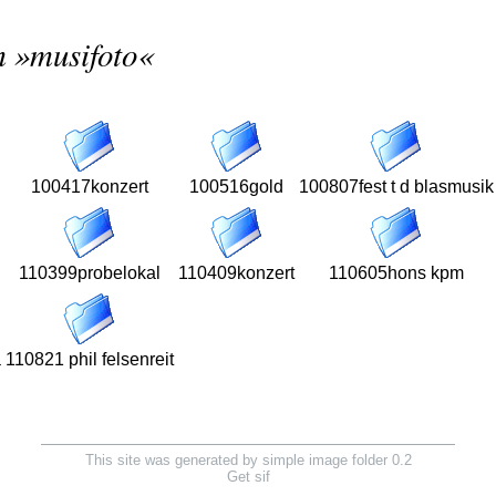
m »
musifoto
«
100417konzert
100516gold
100807fest t d blasmusik
110399probelokal
110409konzert
110605hons kpm
a
110821 phil felsenreit
This site was generated by simple image folder 0.2
Get sif