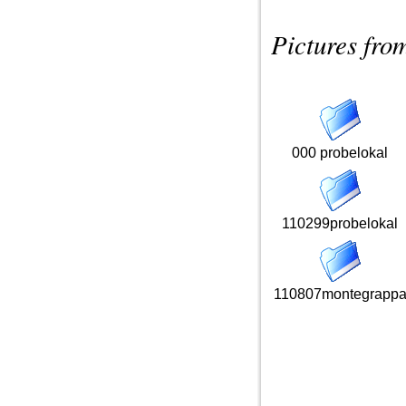
Pictures fro
000 probelokal
110299probelokal
110807montegrapp