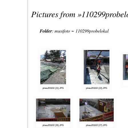
Pictures from »
110299probel
Folder
:
musifoto
~
110299probelokal
plneu201102 (21).JPG
plneu201102 (22).JPG
plneu201102 (26).JPG
plneu201102 (27).JPG