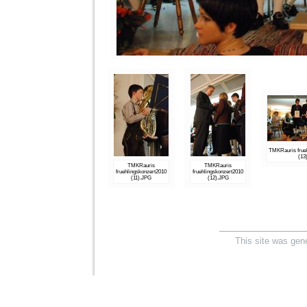
TMKRauris frue
(13
TMKRauris
TMKRauris
fruehlingskonzert2010
fruehlingskonzert2010
(11).JPG
(12).JPG
This site was gen