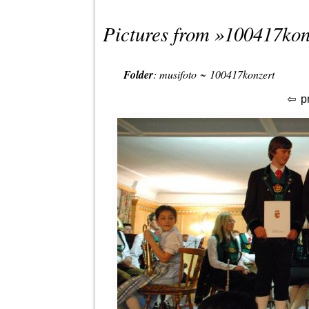
Pictures from »
100417kon
Folder
:
musifoto
~
100417konzert
p