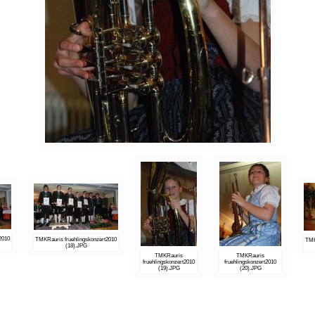
2010
TMKRauris fruehlingskonzert2010
TMK
(18).JPG
TMKRauris
TMKRauris
fruehlingskonzert2010
fruehlingskonzert2010
(19).JPG
(20).JPG