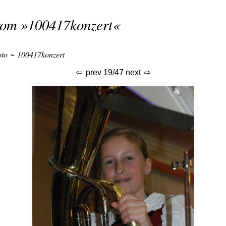
rom »
100417konzert
«
oto
~
100417konzert
prev
19/47
next