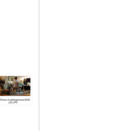
Rauris fruehlingskonzert2010
(21).JPG