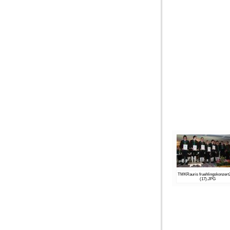
TMKRauris fruehlingskonzert
(17).JPG