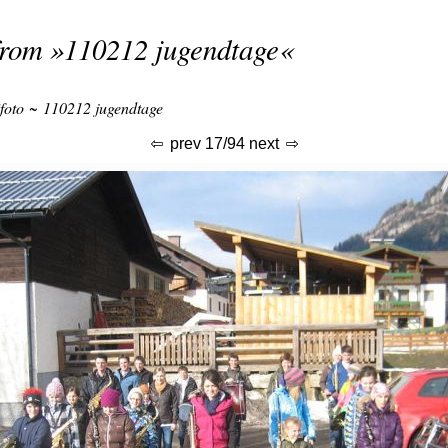
from »
110212 jugendtage
«
foto
~
110212 jugendtage
prev
17/94
next