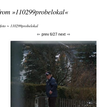
from »
110299probelokal
«
foto
~
110299probelokal
prev
6/27
next