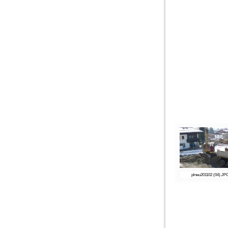
plneu201102 (04).JP