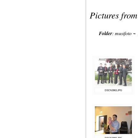
Pictures from
Folder
:
musifoto
~
DSCN3963.JPG