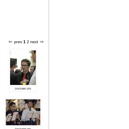
prev
1
2
next
DSCN3967.JPG