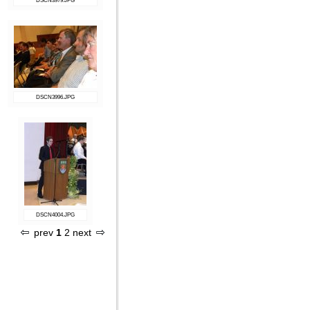
DSCN3979.JPG
DSCN3996.JPG
DSCN4004.JPG
prev
1
2
next