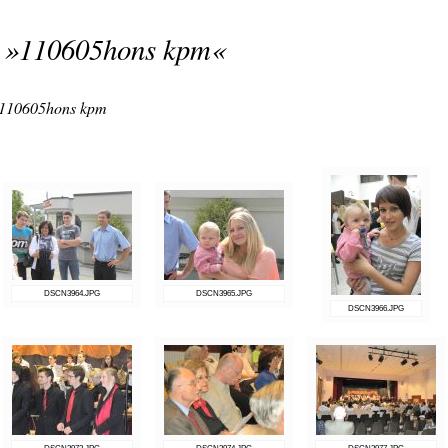
 »
110605hons kpm
«
110605hons kpm
DSCN3964.JPG
DSCN3965.JPG
DSCN3966.JPG