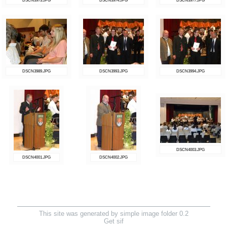
DSCN3973.JPG
DSCN3974.JPG
DSCN3977.JPG
DSCN3989.JPG
DSCN3993.JPG
DSCN3994.JPG
DSCN4003.JPG
DSCN4001.JPG
DSCN4002.JPG
This site was generated by simple image folder 0.2
Get sif