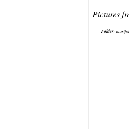
Pictures f
Folder
:
musifo