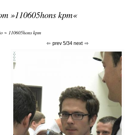
rom »
110605hons kpm
«
to
~
110605hons kpm
prev
5/34
next